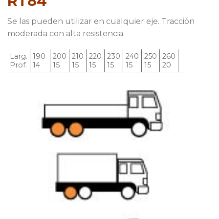
RT84
Se las pueden utilizar en cualquier eje. Tracción
moderada con alta resistencia.
Larg.
190
200
210
220
230
240
250
260
Prof.
14
15
15
15
15
15
15
20