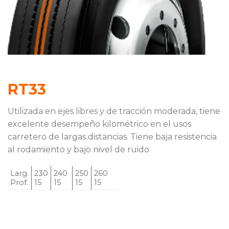
RT33
Utilizada en ejes libres y de tracción moderada, tiene
excelente desempeño kilométrico en el usos
carretero de largas distancias. Tiene baja resistencia
al rodamiento y bajo nivel de ruido.
Larg.
230
240
250
260
Prof.
15
15
15
15