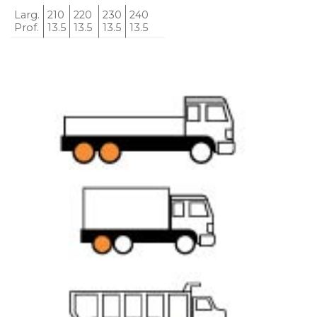
Larg.
210
220
230
240
Prof.
13.5
13.5
13.5
13.5