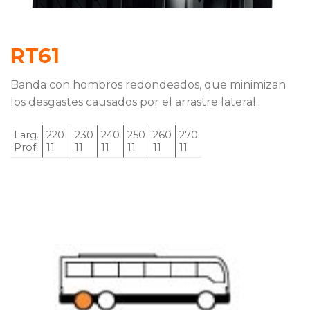
RT61
Banda con hombros redondeados, que minimizan
los desgastes causados por el arrastre lateral.
Larg.
220
230
240
250
260
270
Prof.
11
11
11
11
11
11