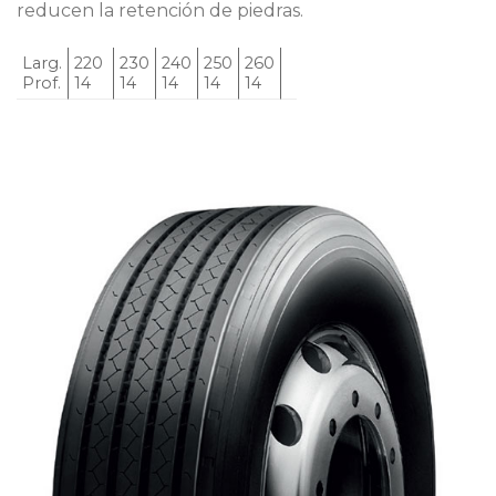
reducen la retención de piedras.
Larg.
220
230
240
250
260
Prof.
14
14
14
14
14