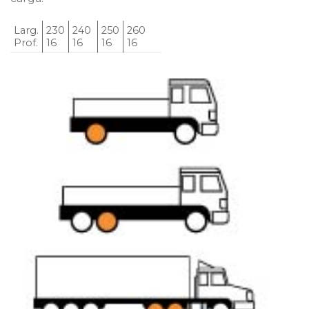
Larg.
230
240
250
260
Prof.
16
16
16
16